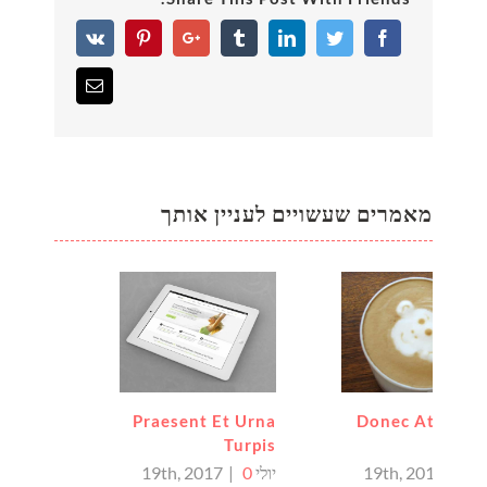
Vk
Pinterest
Google+
Tumblr
Linkedin
Twitter
Facebook
Email
מאמרים שעשויים לעניין אותך
Praesent Et Urna
Donec At Maur
Turpis
Eni
19th, 20
0
|
יולי 19th, 2017
0
|