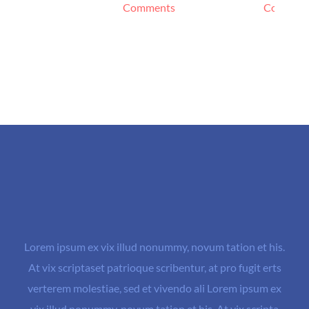
Comments
Commen
Lorem ipsum ex vix illud nonummy, novum tation et his.
At vix scriptaset patrioque scribentur, at pro fugit erts
verterem molestiae, sed et vivendo ali Lorem ipsum ex
vix illud nonummy, novum tation et his. At vix scripta