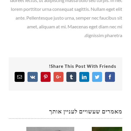
laoreet lectus, ut adipiscing massa odio sed turpis. In nec
lorem porttitor urna consequat sagittis. Nullam eget elit
ante. Pellentesque justo urna, semper nec faucibus sit
amet, aliquam at mi. Maecenas eget diam nec mi
dignissim pharetra.
Share This Post With Friends!
Email
Vk
Pinterest
Google+
Tumblr
Linkedin
Twitter
Facebook
מאמרים שעשויים לעניין אותך