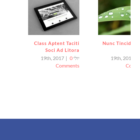
Class Aptent Taciti
Nunc Tincidunt 
Soci Ad Litora
Cu
|
יולי 19th, 2017
0
|
Comments
Comm