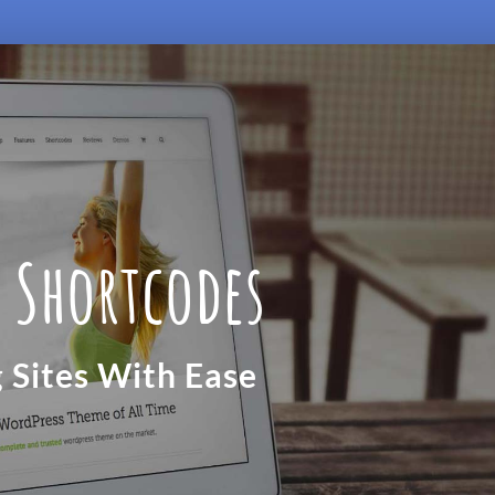
 Shortcodes
g Sites With Ease