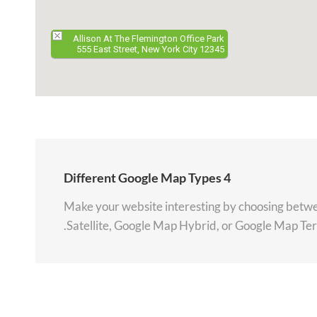
Allison At The Flemington Office Park
555 East Street, New York City 12345
4 Different Google Map Types
Make your website interesting by choosing bet
Satellite, Google Map Hybrid, or Google Map Terr
elopment purposes only
For development purposes only