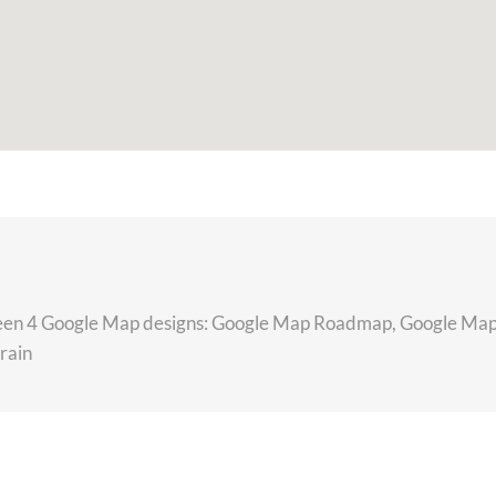
ween 4 Google Map designs: Google Map Roadmap, Google Ma
ain.
For development purposes only