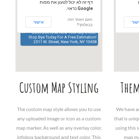
‏דף זה לא יכול לטעון את מפות
Google כראוי.
האם האתר הזה
שור
אישור
בבעלותך?
John Doe Is At New York City Office!
Stop Bye Today For A Free Estimation!
2511 W. Street, New York, NY 10458
Custom Map Styling
Them
The custom map style allows you to use
We have ad
any uploaded image or icon as a custom
that is uni
map marker. As well as any overlay color,
using this 
infobox background and text color. This
map mar