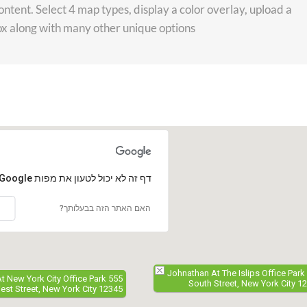
ontent. Select 4 map types, display a color overlay, upload a
 along with many other unique options.
‏דף זה לא יכול לטעון את מפות Google כראוי.
האם האתר הזה בבעלותך?
Johnathan At The Islips Office Park
t New York City Office Park 555
South Street, New York City 1
est Street, New York City 12345