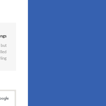
ings
 but
lled
ing!