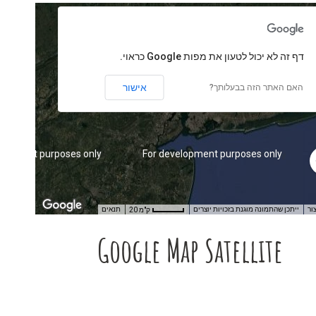
‏דף זה לא יכול לטעון את מפות Google כראוי.
אישור
האם האתר הזה בבעלותך?
elopment purposes only
For development purposes only
ור
ייתכן שהתמונה מוגנת בזכויות יוצרים
תנאים
20 ק"מ
Google Map Satellite