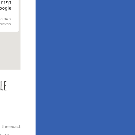
‏דף זה 
Google כרא
האם הא
בבעלות
le
 the exact