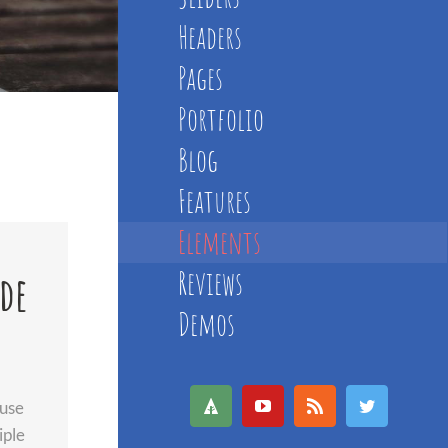
Headers
Pages
Portfolio
Blog
Features
Elements
Reviews
de
Demos
 use
Forrst
YouTube
Rss
Twitter
iple