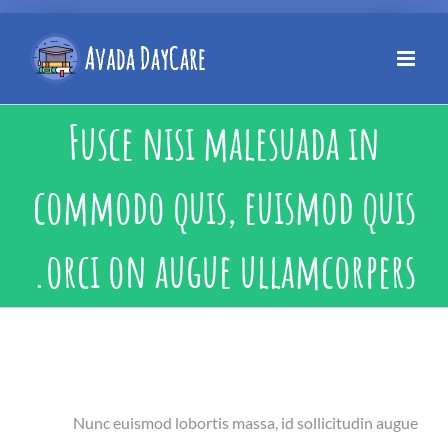
Fusce nisi malesuada in
commodo quis, euismod quis
orci on augue ullamcorpers.
Nunc euismod lobortis massa, id sollicitudin augue