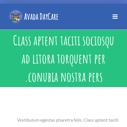
Class aptent taciti sociosqu
ad litora torquent per
conubia nostra pers.
Vestibulum egestas pharetra felis. Class aptent taciti