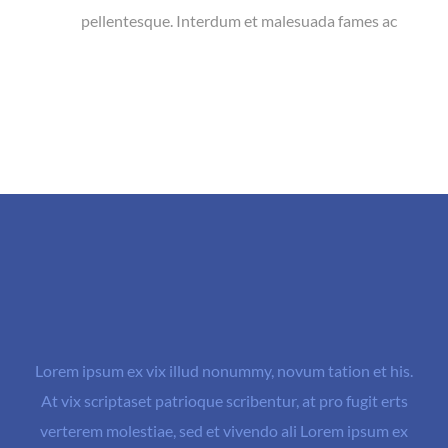
pellentesque. Interdum et malesuada fames ac
Lorem ipsum ex vix illud nonummy, novum tation et his.
At vix scriptaset patrioque scribentur, at pro fugit erts
verterem molestiae, sed et vivendo ali Lorem ipsum ex